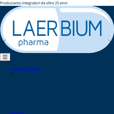
Risultati basati su evidenza scientifica
Laerbium Pharma
Azienda
Cosa Facciamo
La fitoterapia
La qualità secondo Laerbium
Condizioni generali di vendita
Contatti
Prodotti