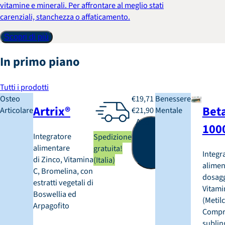
vitamine e minerali. Per affrontare al meglio stati
carenziali, stanchezza o affaticamento.
Scopri di più
In primo piano
Tutti i prodotti
Osteo
€19,71
Benessere
Artrix®
Bet
Articolare
€21,90
Mentale
Acquista
100
Integratore
Spedizione
alimentare
gratuita!
Integr
di Zinco, Vitamina
(Italia)
+
alimen
C, Bromelina, con
dosagg
estratti vegetali di
Vitami
Boswellia ed
(Metil
Arpagofito
Compr
subling