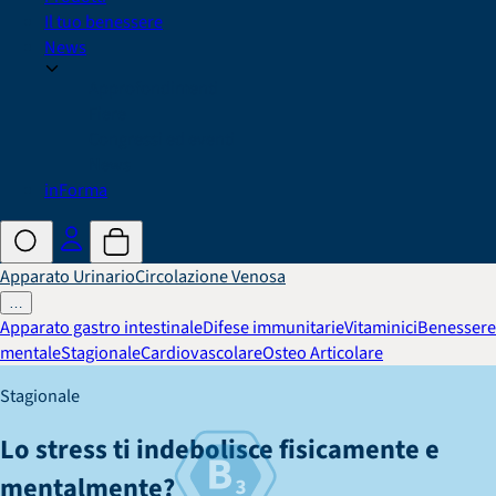
Il tuo benessere
News
Approfondimenti
Fiere
Congressi ed eventi
News
in
Forma
Apparato Urinario
Circolazione Venosa
…
Apparato gastro intestinale
Difese immunitarie
Vitaminici
Benessere
mentale
Stagionale
Cardiovascolare
Osteo Articolare
Stagionale
Lo stress ti indebolisce fisicamente e
mentalmente?